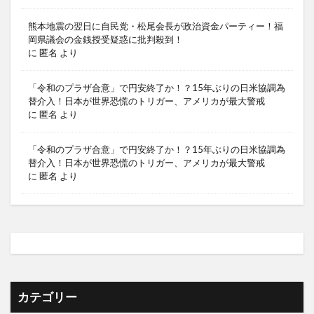
熊本地震の翌日に自民党・松尾会長が政治資金パーティー！福
岡県議会の金銭授受疑惑に批判殺到！
に
匿名
より
「令和のプラザ合意」で円安終了か！？15年ぶりの日米協調為
替介入！日本が世界恐慌のトリガー、アメリカが最大警戒
に
匿名
より
「令和のプラザ合意」で円安終了か！？15年ぶりの日米協調為
替介入！日本が世界恐慌のトリガー、アメリカが最大警戒
に
匿名
より
カテゴリー