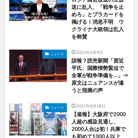
送に乱入、「戦争を止
めろ」とプラカードを
掲げる！消息不明 ウ
クライナ大統領は乱入
を称賛
2022年3月9日
ニュース
誤報？読売新聞「習近
平氏、国際情勢緊迫で
全軍が戦争準備を…」⇒
原文はニュアンスが違
うと指摘の声
2021年8月18日
ニュース
【速報】大阪府で2000
人超の感染見通し、
2000人台は初！兵庫で
も初めて1000人以上