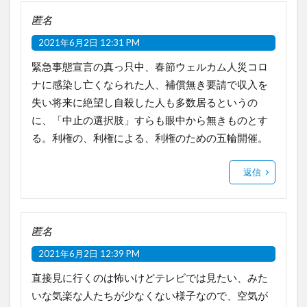
匿名
2021年6月2日 12:31 PM
緊急事態宣言の真っ只中、春節ウェルカム人災コロ
ナに感染し亡くなられた人、補償無き要請で収入を
失い将来に絶望し自殺した人も多数居るというの
に、「中止の選択肢」すらも眼中から無きものとす
る。利権の、利権による、利権のための五輪開催。
返信
匿名
2021年6月2日 12:39 PM
直接見に行くのは怖いけどテレビでは見たい、みた
いな気楽な人たちが少なくない様子なので、空気が