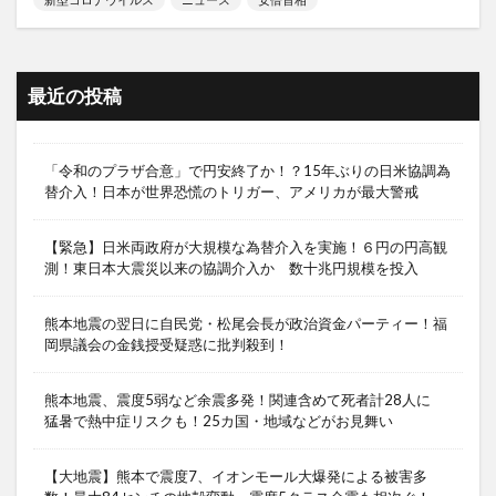
最近の投稿
「令和のプラザ合意」で円安終了か！？15年ぶりの日米協調為
替介入！日本が世界恐慌のトリガー、アメリカが最大警戒
【緊急】日米両政府が大規模な為替介入を実施！６円の円高観
測！東日本大震災以来の協調介入か 数十兆円規模を投入
熊本地震の翌日に自民党・松尾会長が政治資金パーティー！福
岡県議会の金銭授受疑惑に批判殺到！
熊本地震、震度5弱など余震多発！関連含めて死者計28人に
猛暑で熱中症リスクも！25カ国・地域などがお見舞い
【大地震】熊本で震度7、イオンモール大爆発による被害多