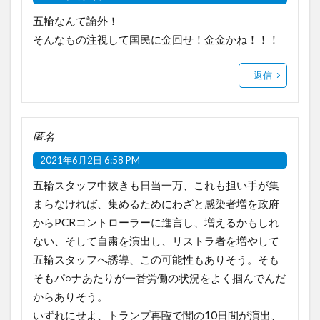
五輪なんて論外！
そんなもの注視して国民に金回せ！金金かね！！！
返信
匿名
2021年6月2日 6:58 PM
五輪スタッフ中抜きも日当一万、これも担い手が集
まらなければ、集めるためにわざと感染者増を政府
からPCRコントローラーに進言し、増えるかもしれ
ない、そして自粛を演出し、リストラ者を増やして
五輪スタッフへ誘導、この可能性もありそう。そも
そもパ○ナあたりが一番労働の状況をよく掴んでんだ
からありそう。
いずれにせよ、トランプ再臨で闇の10日間が演出、