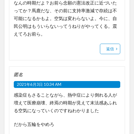
なんの時期だよ？お前ら念願の憲法改正に近づいた
ってか？馬鹿だな、その前に支持率激減で存続は不
可能になるかもよ。空気は変わらないよ。今に、自
民公明はもういらないってうねりがやってくる。震
えてろお前ら。
返信
匿名
2021年6月3日 10:34 AM
感染症もさることながら、熱中症により倒れる人が
増えて医療崩壊、終焉の時期が見えて末法感あふれ
る空気になっていくのですねわかりました
だから五輪をやめろ