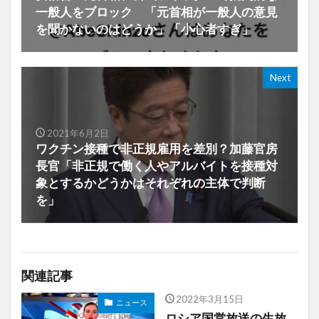
一般人をブロック 「元首相が一般人の意見
を聞かないのはどうか」「小心者すぎ」
Next
2021年6月2日
ワクチン接種で非正規雇用を差別？加藤官房
長官「非正規で働く人やアルバイトを接種対
象とするかどうかはそれぞれの主体で判断
を」
関連記事
2022年3月15日
ニュース
ロシア国営放送の生放