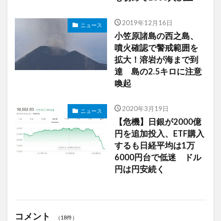
2019年12月16日
ニュース
小笠原諸島の西之島、
噴火確認で警戒範囲を
拡大！溶岩が海まで到
達 島の2.5キロに注意
喚起
2020年3月19日
ニュース
【危機】日銀が2000億
円を追加投入、ETF購入
するも日経平均は1万
6000円台で低迷 ドル
円は円安続く
コメント
（18件）