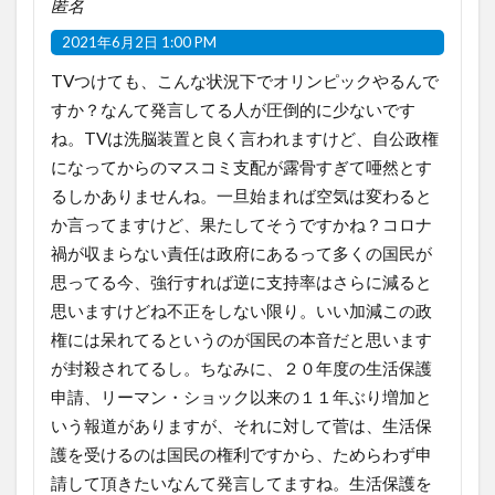
匿名
2021年6月2日 1:00 PM
TVつけても、こんな状況下でオリンピックやるんで
すか？なんて発言してる人が圧倒的に少ないです
ね。TVは洗脳装置と良く言われますけど、自公政権
になってからのマスコミ支配が露骨すぎて唖然とす
るしかありませんね。一旦始まれば空気は変わると
か言ってますけど、果たしてそうですかね？コロナ
禍が収まらない責任は政府にあるって多くの国民が
思ってる今、強行すれば逆に支持率はさらに減ると
思いますけどね不正をしない限り。いい加減この政
権には呆れてるというのが国民の本音だと思います
が封殺されてるし。ちなみに、２０年度の生活保護
申請、リーマン・ショック以来の１１年ぶり増加と
いう報道がありますが、それに対して菅は、生活保
護を受けるのは国民の権利ですから、ためらわず申
請して頂きたいなんて発言してますね。生活保護を