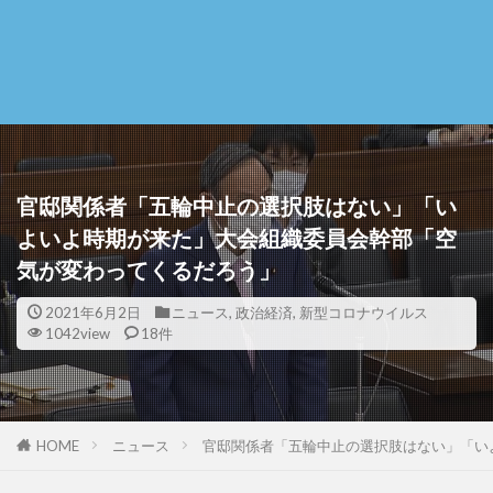
官邸関係者「五輪中止の選択肢はない」「い
よいよ時期が来た」大会組織委員会幹部「空
気が変わってくるだろう」
2021年6月2日
ニュース
,
政治経済
,
新型コロナウイルス
1042view
18件
HOME
ニュース
官邸関係者「五輪中止の選択肢はない」「い