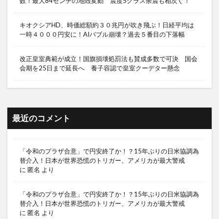
数！最大84センチの地殻変動 震度5クラス余震も相次ぐ！
キオクシアHD、時価総額約３０兆円が吹き飛ぶ！日経平均は
一時４０００円安に！AIバブル崩壊？過去５番目の下落幅
改正皇室典範が成立！国旗損壊処罰法も賛成多数で可決 国会
会期を25日まで延長へ 養子容認で皇室クーデター懸念
最近のコメント
「令和のプラザ合意」で円安終了か！？15年ぶりの日米協調為
替介入！日本が世界恐慌のトリガー、アメリカが最大警戒
に
匿名
より
「令和のプラザ合意」で円安終了か！？15年ぶりの日米協調為
替介入！日本が世界恐慌のトリガー、アメリカが最大警戒
に
匿名
より